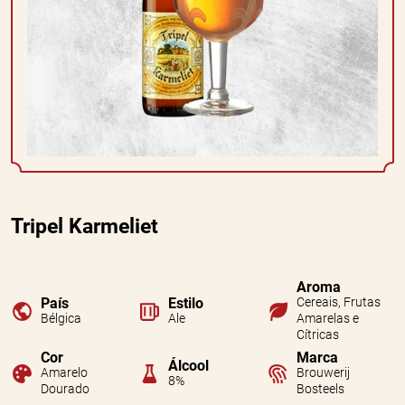
Tripel Karmeliet
Aroma
País
Estilo
Cereais, Frutas
Bélgica
Ale
Amarelas e
Cítricas
Cor
Marca
Álcool
Amarelo
Brouwerij
8%
Dourado
Bosteels