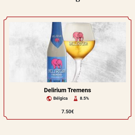
Delirium Tremens
Bélgica
8.5%
7.50€