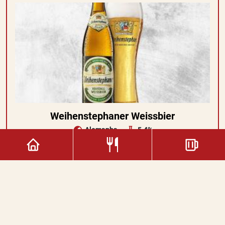
Weihenstephaner Weissbier
Alemanha
5.4%
5.00€