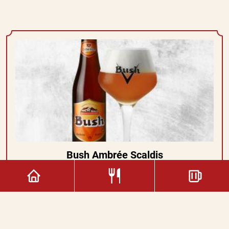
Bush Ambrée Scaldis
Bélgica
12%
7.00€