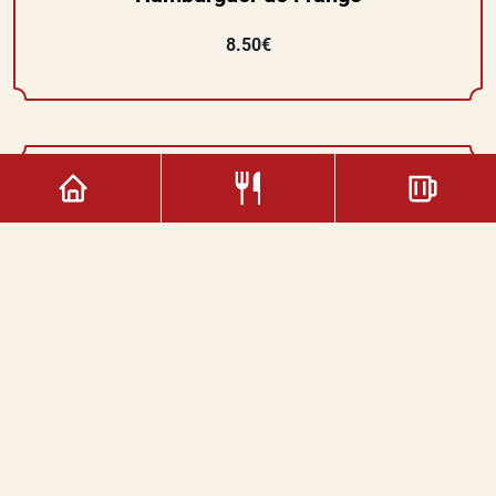
8.50€
Torradas
3.00€