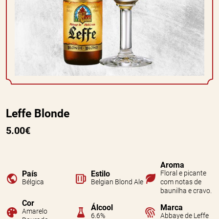
Leffe Blonde
5.00€
Aroma
País
Estilo
Floral e picante
Bélgica
Belgian Blond Ale
com notas de
baunilha e cravo.
Cor
Álcool
Marca
Amarelo
6.6%
Abbaye de Leffe