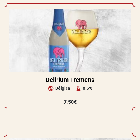
Delirium Tremens
Bélgica
8.5%
7.50€