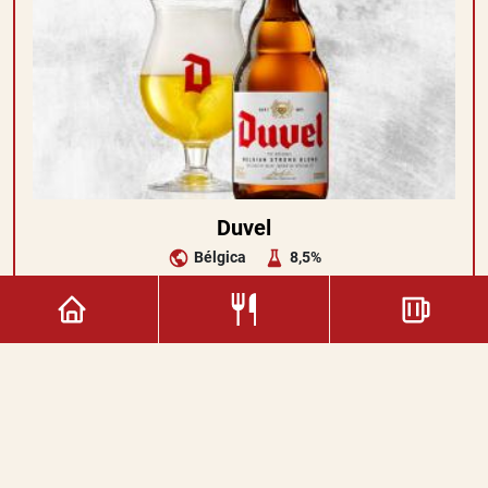
Duvel
Bélgica
8,5%
6,50€