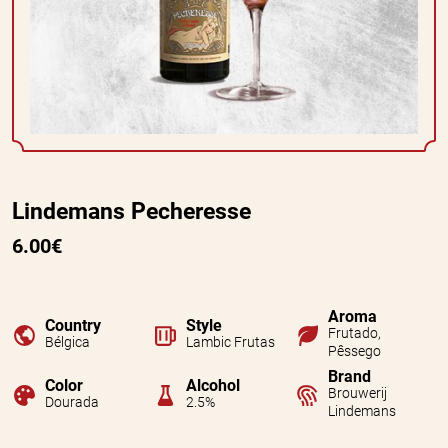
Lindemans Pecheresse
6.00€
Aroma
Country
Style
Frutado,
Bélgica
Lambic Frutas
Pêssego
Brand
Color
Alcohol
Brouwerij
Dourada
2.5%
Lindemans