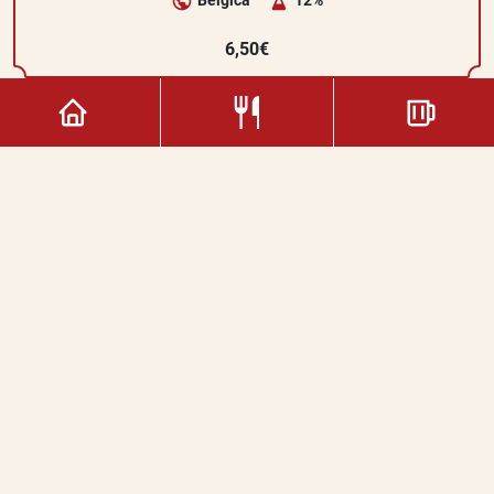
Bélgica
12%
6,50€
Charles Quint Blonde
Bélgica
8%