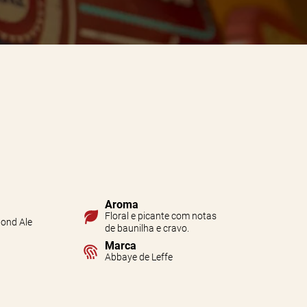
Aroma
Floral e picante com notas
lond Ale
de baunilha e cravo.
Marca
Abbaye de Leffe